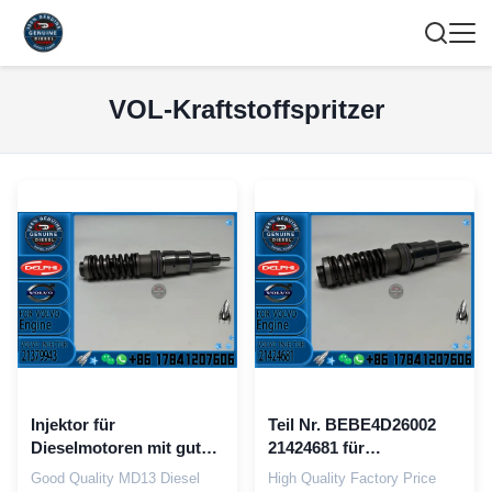
VOL-Kraftstoffspritzer
Injektor für
Teil Nr. BEBE4D26002
Dieselmotoren mit guter
21424681 für
Qualität
Kraftfahrzeuge der
Good Quality MD13 Diesel
High Quality Factory Price