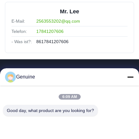
Mr. Lee
E-Mail:
2563553202@qq.com
Telefon:
17841207606
- Was ist?:
8617841207606
Quicklinks
Genuine
Zu Hause
Produkte
6:09 AM
Über Uns
Fabrik Tour
Good day, what product are you looking for?
Qualitätskontrolle
Kontakt Mit Uns
Referenzen
Neuigkeiten