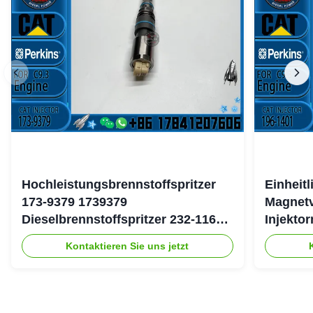
Hochleistungsbrennstoffspritzer
Einheit
173-9379 1739379
Magnetv
Dieselbrennstoffspritzer 232-1167
Injekto
2321167 für Caterpillar 3126 Motor
4754 19
Kontaktieren Sie uns jetzt