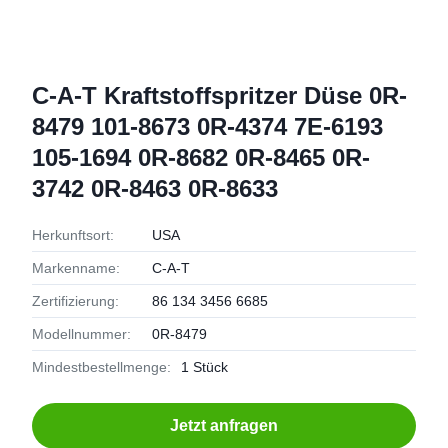
C-A-T Kraftstoffspritzer Düse 0R-
8479 101-8673 0R-4374 7E-6193
105-1694 0R-8682 0R-8465 0R-
3742 0R-8463 0R-8633
Herkunftsort:
USA
Markenname:
C-A-T
Zertifizierung:
86 134 3456 6685
Modellnummer:
0R-8479
Mindestbestellmenge:
1 Stück
Jetzt anfragen