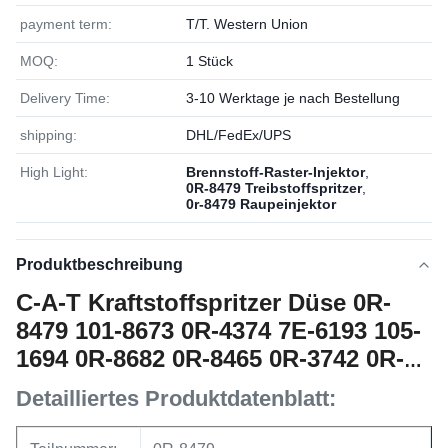
payment term:
T/T. Western Union
MOQ:
1 Stück
Delivery Time:
3-10 Werktage je nach Bestellung
shipping:
DHL/FedEx/UPS
High Light:
Brennstoff-Raster-Injektor
,
0R-8479 Treibstoffspritzer
,
0r-8479 Raupeinjektor
Produktbeschreibung
C-A-T Kraftstoffspritzer Düse 0R-
8479 101-8673 0R-4374 7E-6193 105-
1694 0R-8682 0R-8465 0R-3742 0R-
8463 0R-8633
Detailliertes Produktdatenblatt: