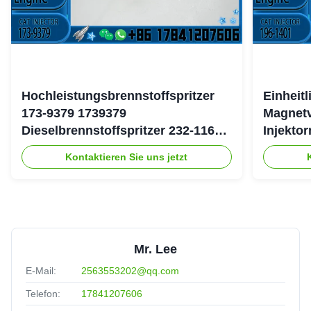
Hochleistungsbrennstoffspritzer
Einheit
173-9379 1739379
Magnetv
Dieselbrennstoffspritzer 232-1167
Injekto
2321167 für Caterpillar 3126 Motor
4754 19
Kontaktieren Sie uns jetzt
Mr. Lee
E-Mail:
2563553202@qq.com
Telefon:
17841207606