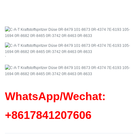
`
WhatsApp/Wechat:
+86
17841207606