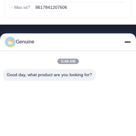
- Was ist?:
8617841207606
Quicklinks
Genuine
Zu Hause
Produkte
5:48 AM
Über Uns
Fabrik Tour
Good day, what product are you looking for?
Qualitätskontrolle
Kontakt Mit Uns
Referenzen
Neuigkeiten
Alle Fälle
Hong Kong Genuine Diesel Power Company
86--17841207606