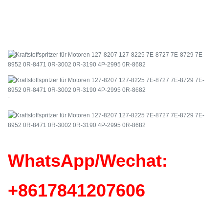
`
WhatsApp/Wechat:
+86
17841207606