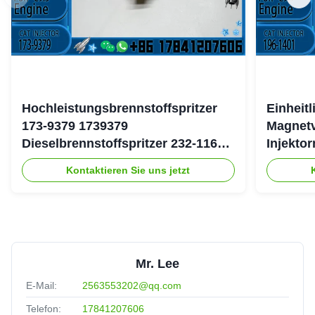
Hochleistungsbrennstoffspritzer
Einheit
173-9379 1739379
Magnetv
Dieselbrennstoffspritzer 232-1167
Injekto
2321167 für Caterpillar 3126 Motor
4754 19
Kontaktieren Sie uns jetzt
Mr. Lee
E-Mail:
2563553202@qq.com
Telefon:
17841207606