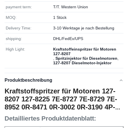
payment term:
T/T. Western Union
MOQ:
1 Stück
Delivery Time:
3-10 Werktage je nach Bestellung
shipping:
DHL/FedEx/UPS
High Light:
Kraftstoffeinspritzer für Motoren
127-8207
,
Spritzinjektor für Dieselmotoren
,
127-8207 Dieselmotor-Injektor
Produktbeschreibung
Kraftstoffspritzer für Motoren 127-
8207 127-8225 7E-8727 7E-8729 7E-
8952 0R-8471 0R-3002 0R-3190 4P-
2995 0R-8682
Detailliertes Produktdatenblatt: