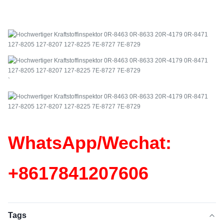
`
WhatsApp/Wechat:
+86
17841207606
Tags