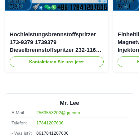
Hochleistungsbrennstoffspritzer
Einheit
173-9379 1739379
Magnetv
Dieselbrennstoffspritzer 232-1167
Injekto
2321167 für Caterpillar 3126 Motor
4754 19
Kontaktieren Sie uns jetzt
Mr. Lee
E-Mail:
2563553202@qq.com
Telefon:
17841207606
- Was ist?:
8617841207606