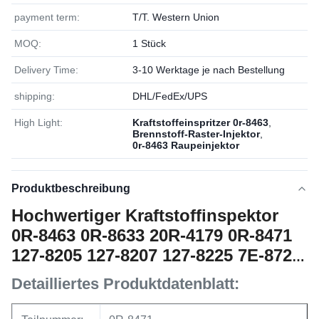
payment term:
T/T. Western Union
MOQ:
1 Stück
Delivery Time:
3-10 Werktage je nach Bestellung
shipping:
DHL/FedEx/UPS
High Light:
Kraftstoffeinspritzer 0r-8463
,
Brennstoff-Raster-Injektor
,
0r-8463 Raupeinjektor
Produktbeschreibung
Hochwertiger Kraftstoffinspektor
0R-8463 0R-8633 20R-4179 0R-8471
127-8205 127-8207 127-8225 7E-8727
7E-8729
Detailliertes Produktdatenblatt: