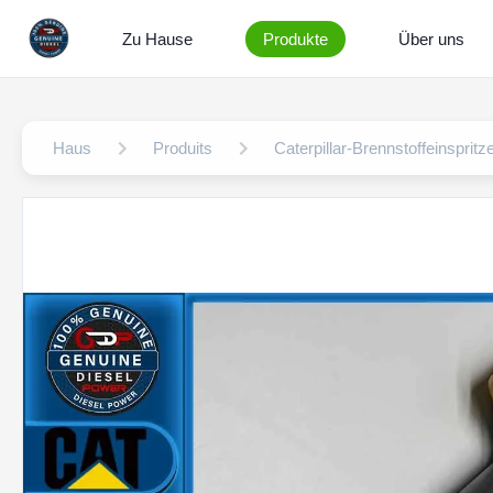
Zu Hause
Produkte
Über uns
Haus
Produits
Caterpillar-Brennstoffeinspritz