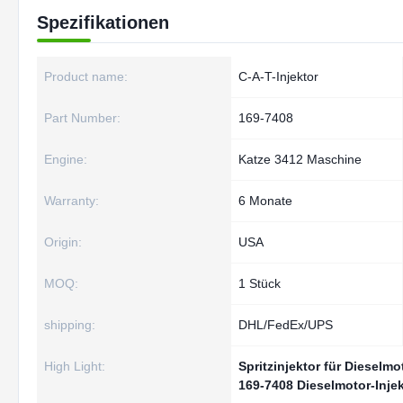
Spezifikationen
Product name:
C-A-T-Injektor
Part Number:
169-7408
Engine:
Katze 3412 Maschine
Warranty:
6 Monate
Origin:
USA
MOQ:
1 Stück
shipping:
DHL/FedEx/UPS
High Light:
Spritzinjektor für Dieselm
169-7408 Dieselmotor-Injek