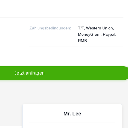
Zahlungsbedingungen:
T/T, Western Union,
MoneyGram, Paypal,
RMB
J
e
t
z
t
a
n
f
r
a
g
e
n
Mr. Lee