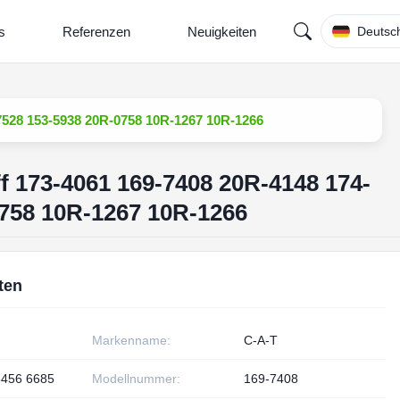
s
Referenzen
Neuigkeiten
Deutsc
4-7528 153-5938 20R-0758 10R-1267 10R-1266
off 173-4061 169-7408 20R-4148 174-
0758 10R-1267 10R-1266
ten
Markenname:
C-A-T
3456 6685
Modellnummer:
169-7408