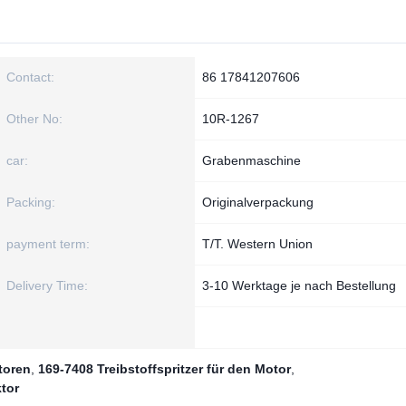
Contact:
86 17841207606
Other No:
10R-1267
car:
Grabenmaschine
Packing:
Originalverpackung
payment term:
T/T. Western Union
Delivery Time:
3-10 Werktage je nach Bestellung
otoren
,
169-7408 Treibstoffspritzer für den Motor
,
tor