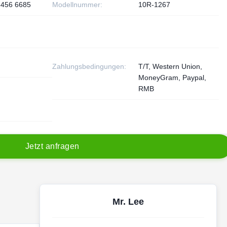
3456 6685
Modellnummer:
10R-1267
Zahlungsbedingungen:
T/T, Western Union,
MoneyGram, Paypal,
RMB
J
e
t
z
t
a
n
f
r
a
g
e
n
Mr. Lee