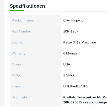
Spezifikationen
Product name:
C-A-T-Injektor
Part Number:
10R-1267
Engine:
Katze 3412 Maschine
Warranty:
6 Monate
Origin:
USA
MOQ:
1 Stück
shipping:
DHL/FedEx/UPS
High Light:
Kraftstoffeinspritzer für M
20R-0758 Dieselmotorinsp