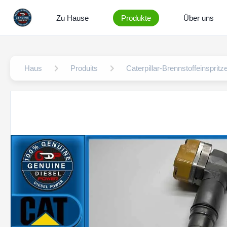
Zu Hause
Produkte
Über uns
Haus
Produits
Caterpillar-Brennstoffeinspritz