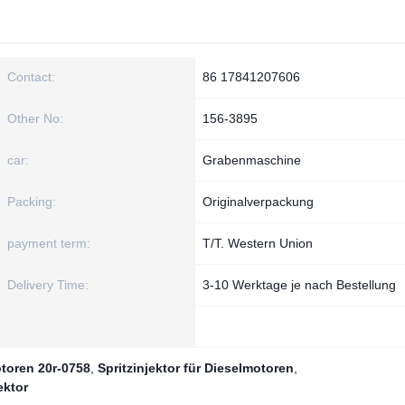
Contact:
86 17841207606
Other No:
156-3895
car:
Grabenmaschine
Packing:
Originalverpackung
payment term:
T/T. Western Union
Delivery Time:
3-10 Werktage je nach Bestellung
otoren 20r-0758
,
Spritzinjektor für Dieselmotoren
,
ektor