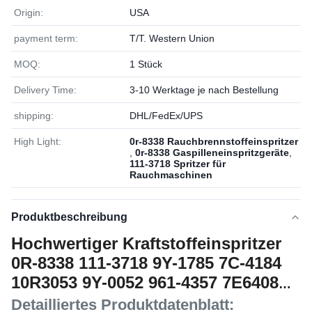
Origin:
USA
payment term:
T/T. Western Union
MOQ:
1 Stück
Delivery Time:
3-10 Werktage je nach Bestellung
shipping:
DHL/FedEx/UPS
High Light:
0r-8338 Rauchbrennstoffeinspritzer
,
0r-8338 Gaspilleneinspritzgeräte
,
111-3718 Spritzer für
Rauchmaschinen
Produktbeschreibung
Hochwertiger Kraftstoffeinspritzer
0R-8338 111-3718 9Y-1785 7C-4184
10R3053 9Y-0052 961-4357 7E6408
9Y3773 6L4357
Detailliertes Produktdatenblatt: