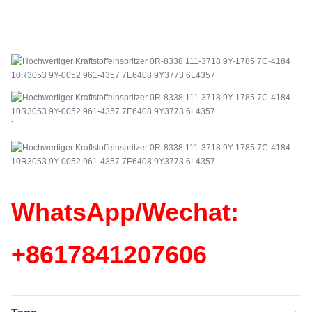
`
WhatsApp/Wechat:
+86
17841207606