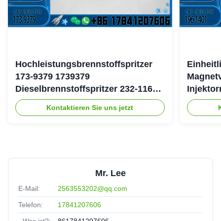
Hochleistungsbrennstoffspritzer
Einheit
173-9379 1739379
Magnetv
Dieselbrennstoffspritzer 232-1167
Injekto
2321167 für Caterpillar 3126 Motor
4754 19
Kontaktieren Sie uns jetzt
Mr. Lee
E-Mail:
2563553202@qq.com
Telefon:
17841207606
- Was ist?:
8617841207606