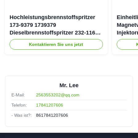
Hochleistungsbrennstoffspritzer
Einheit
173-9379 1739379
Magnetv
Dieselbrennstoffspritzer 232-1167
Injekto
2321167 für Caterpillar 3126 Motor
4754 19
Kontaktieren Sie uns jetzt
Mr. Lee
E-Mail:
2563553202@qq.com
Telefon:
17841207606
- Was ist?:
8617841207606