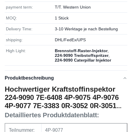
payment term:
T/T. Western Union
MOQ:
1 Stück
Delivery Time:
3-10 Werktage je nach Bestellung
shipping:
DHL/FedEx/UPS
High Light:
Brennstoff-Raster-Injektor
,
224-9090 Treibstoffspritzer
,
224-9090 Caterpillar Injektor
Produktbeschreibung
Hochwertiger Kraftstoffinspektor
224-9090 7E-6408 4P-9075 4P-9076
4P-9077 7E-3383 0R-3052 0R-3051
0R-2921 0R-2925
Detailliertes Produktdatenblatt:
Teilnummer:
4P-9077