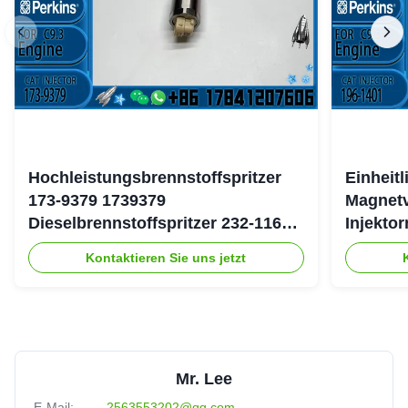
Hochleistungsbrennstoffspritzer
Einheit
173-9379 1739379
Magnetv
Dieselbrennstoffspritzer 232-1167
Injekto
2321167 für Caterpillar 3126 Motor
4754 19
Kontaktieren Sie uns jetzt
Mr. Lee
E-Mail:
2563553202@qq.com