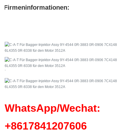
Firmeninformationen:
`
WhatsApp/Wechat:
+86
17841207606