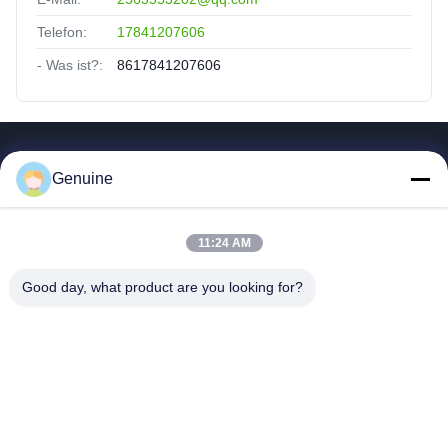
Telefon:
17841207606
- Was ist?:
8617841207606
Quicklinks
Genuine
Zu Hause
Produkte
11:24 AM
Über Uns
Fabrik Tour
Good day, what product are you looking for?
Qualitätskontrolle
Kontakt Mit Uns
Referenzen
Neuigkeiten
Alle Fälle