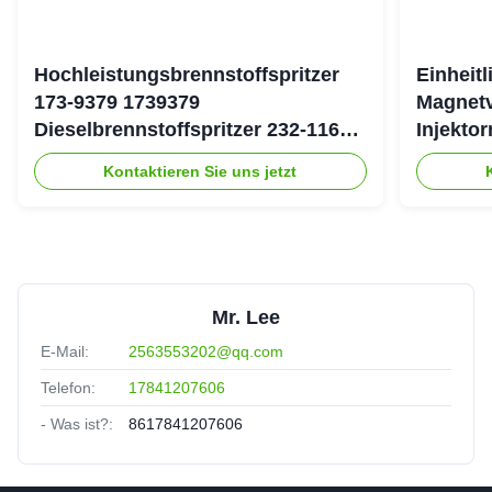
Hochleistungsbrennstoffspritzer
Einheit
173-9379 1739379
Magnetv
Dieselbrennstoffspritzer 232-1167
Injekto
2321167 für Caterpillar 3126 Motor
4754 19
Kontaktieren Sie uns jetzt
Mr. Lee
E-Mail:
2563553202@qq.com
Telefon:
17841207606
- Was ist?:
8617841207606