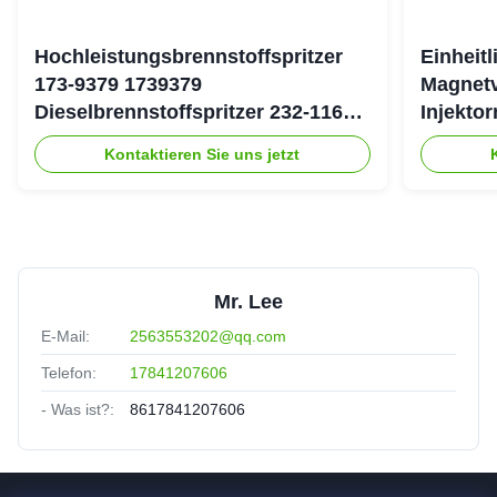
Hochleistungsbrennstoffspritzer
Einheit
173-9379 1739379
Magnetv
Dieselbrennstoffspritzer 232-1167
Injekto
2321167 für Caterpillar 3126 Motor
4754 19
Kontaktieren Sie uns jetzt
Mr. Lee
E-Mail:
2563553202@qq.com
Telefon:
17841207606
- Was ist?:
8617841207606