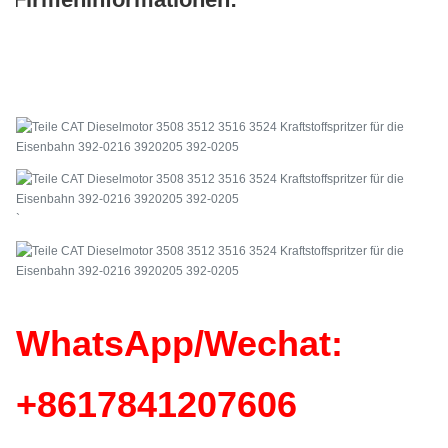
`
WhatsApp/Wechat:
+86
17841207606