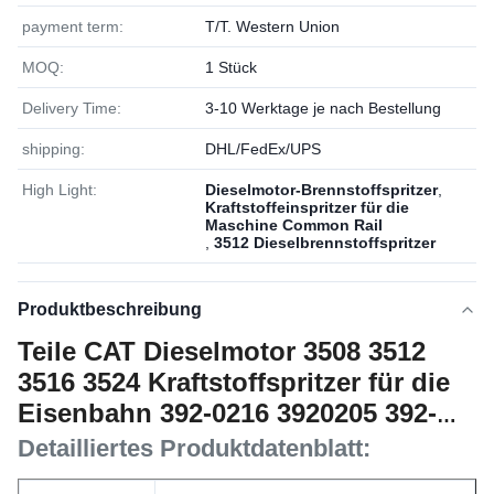
payment term:
T/T. Western Union
MOQ:
1 Stück
Delivery Time:
3-10 Werktage je nach Bestellung
shipping:
DHL/FedEx/UPS
High Light:
Dieselmotor-Brennstoffspritzer
,
Kraftstoffeinspritzer für die
Maschine Common Rail
,
3512 Dieselbrennstoffspritzer
Produktbeschreibung
Teile CAT Dieselmotor 3508 3512
3516 3524 Kraftstoffspritzer für die
Eisenbahn 392-0216 3920205 392-
0205
Detailliertes Produktdatenblatt: