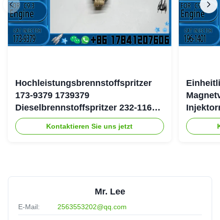
Hochleistungsbrennstoffspritzer
Einheit
173-9379 1739379
Magnetv
Dieselbrennstoffspritzer 232-1167
Injekto
2321167 für Caterpillar 3126 Motor
4754 19
Kontaktieren Sie uns jetzt
Mr. Lee
E-Mail:
2563553202@qq.com