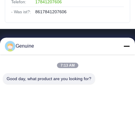
Telefon:
17841207606
- Was ist?:
8617841207606
Quicklinks
Genuine
Zu Hause
Produkte
7:13 AM
Über Uns
Fabrik Tour
Good day, what product are you looking for?
Qualitätskontrolle
Kontakt Mit Uns
Referenzen
Neuigkeiten
Alle Fälle
Hong Kong Genuine Diesel Power Company