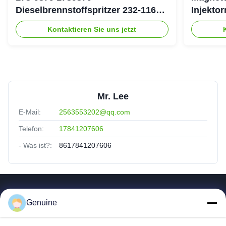
Dieselbrennstoffspritzer 232-1167
Injekto
2321167 für Caterpillar 3126 Motor
4754 19
Kontaktieren Sie uns jetzt
Mr. Lee
E-Mail:
2563553202@qq.com
Telefon:
17841207606
- Was ist?:
8617841207606
Quicklinks
Genuine
Zu Hause
Produkte