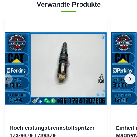
Verwandte Produkte
Hochleistungsbrennstoffspritzer
Einheit
173-9379 1739379
Magnetv