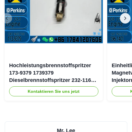
Hochleistungsbrennstoffspritzer
Einheit
173-9379 1739379
Magnetv
Dieselbrennstoffspritzer 232-1167
Injekto
2321167 für Caterpillar 3126 Motor
4754 19
Kontaktieren Sie uns jetzt
Mr. Lee