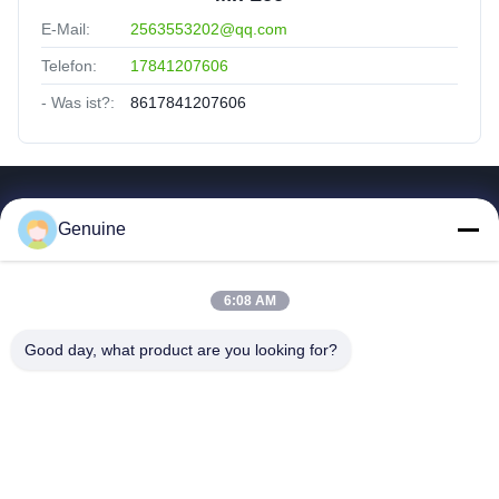
E-Mail:
2563553202@qq.com
Telefon:
17841207606
- Was ist?:
8617841207606
Quicklinks
Genuine
Zu Hause
Produkte
6:08 AM
Über Uns
Fabrik Tour
Good day, what product are you looking for?
Qualitätskontrolle
Kontakt Mit Uns
Referenzen
Neuigkeiten
Alle Fälle