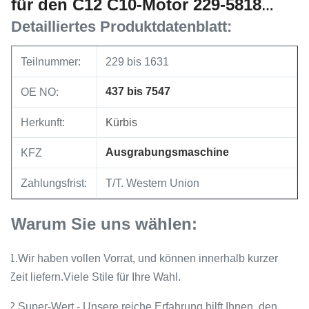
für den C12 C10-Motor 229-5818
229-1631
Detailliertes Produktdatenblatt:
Teilnummer:
229 bis 1631
437 bis 7547
OE NO:
Herkunft:
Kürbis
Ausgrabungsmaschine
KFZ
Zahlungsfrist:
T/T. Western Union
Warum Sie uns wählen:
1.Wir haben vollen Vorrat, und können innerhalb kurzer
Zeit liefern.Viele Stile für Ihre Wahl.
2.Super-Wert - Unsere reiche Erfahrung hilft Ihnen, den