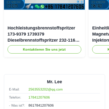
Hochleistungsbrennstoffspritzer
Einheit
173-9379 1739379
Magnetv
Dieselbrennstoffspritzer 232-1167
Injekto
2321167 für Caterpillar 3126 Motor
4754 19
Kontaktieren Sie uns jetzt
Mr. Lee
E-Mail:
2563553202@qq.com
Telefon:
17841207606
- Was ist?:
8617841207606