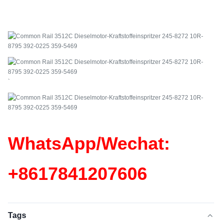
`
WhatsApp/Wechat:
+86
17841207606
Tags