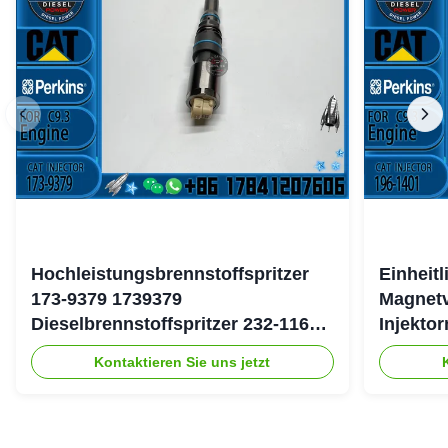
Hochleistungsbrennstoffspritzer
Einheit
173-9379 1739379
Magnetv
Dieselbrennstoffspritzer 232-1167
Injekto
2321167 für Caterpillar 3126 Motor
4754 19
Kontaktieren Sie uns jetzt