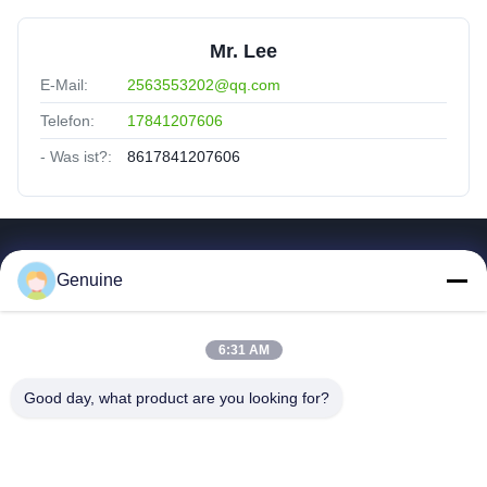
Mr. Lee
E-Mail:
2563553202@qq.com
Telefon:
17841207606
- Was ist?:
8617841207606
Quicklinks
Genuine
Zu Hause
Produkte
6:31 AM
Über Uns
Fabrik Tour
Good day, what product are you looking for?
Qualitätskontrolle
Kontakt Mit Uns
Referenzen