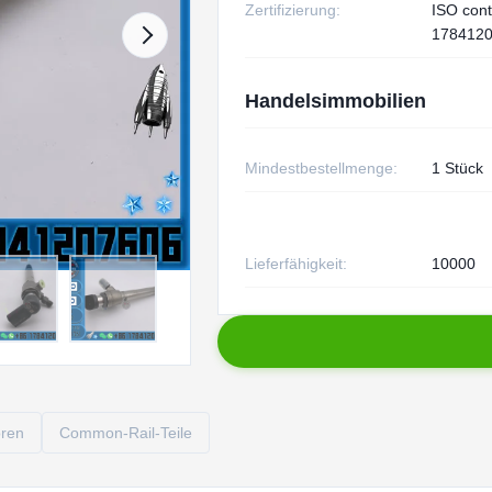
Zertifizierung:
ISO cont
178412
Handelsimmobilien
Mindestbestellmenge:
1 Stück
Lieferfähigkeit:
10000
oren
Common-Rail-Teile