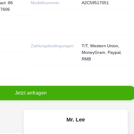
act :86
Modellnummer:
A2C59517051
07606
Zahlungsbedingungen:
T/T, Western Union,
MoneyGram, Paypal,
RMB
J
e
t
z
t
a
n
f
r
a
g
e
n
Mr. Lee