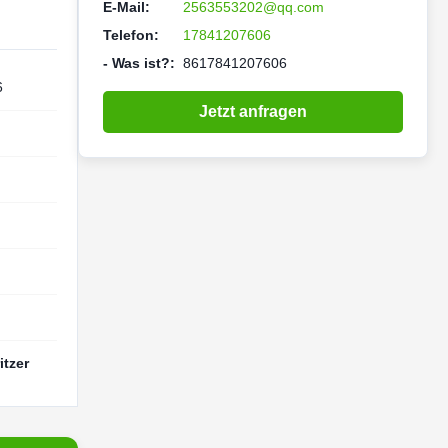
E-Mail:
2563553202@qq.com
Telefon:
17841207606
- Was ist?:
8617841207606
6
Jetzt anfragen
itzer