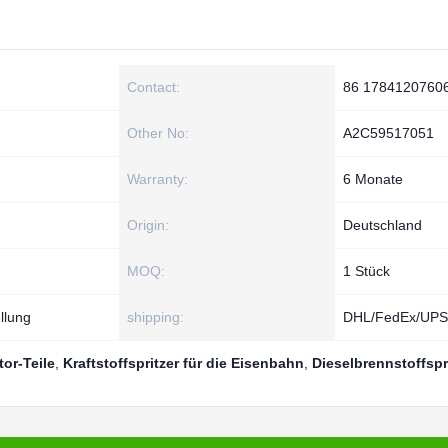
Contact:
86 1784120760
Other No:
A2C59517051
Warranty:
6 Monate
Origin:
Deutschland
MOQ:
1 Stück
llung
shipping:
DHL/FedEx/UPS
or-Teile
,
Kraftstoffspritzer für die Eisenbahn
,
Dieselbrennstoffspr