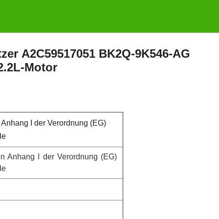
ritzer A2C59517051 BK2Q-9K546-AG
 2.2L-Motor
n Anhang I der Verordnung (EG)
le
 in Anhang I der Verordnung (EG)
le