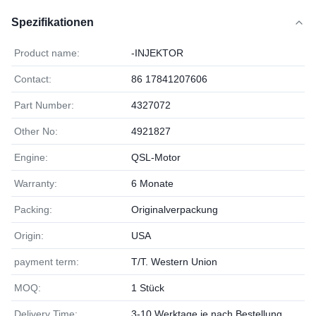
Spezifikationen
Product name:
-INJEKTOR
Contact:
86 17841207606
Part Number:
4327072
Other No:
4921827
Engine:
QSL-Motor
Warranty:
6 Monate
Packing:
Originalverpackung
Origin:
USA
payment term:
T/T. Western Union
MOQ:
1 Stück
Delivery Time:
3-10 Werktage je nach Bestellung