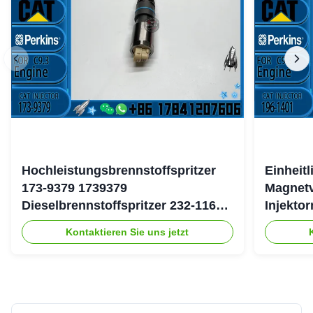
Hochleistungsbrennstoffspritzer
Einheit
173-9379 1739379
Magnetv
Dieselbrennstoffspritzer 232-1167
Injekto
2321167 für Caterpillar 3126 Motor
4754 19
Kontaktieren Sie uns jetzt