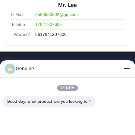
Mr. Lee
E-Mail:
2563553202@qq.com
Telefon:
17841207606
- Was ist?:
8617841207606
Quicklinks
Genuine
Zu Hause
Produkte
7:16 PM
Über Uns
Fabrik Tour
Good day, what product are you looking for?
Qualitätskontrolle
Kontakt Mit Uns
Referenzen
Neuigkeiten